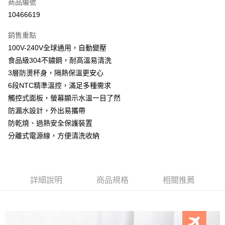
超商取貨付款
商品編號
華南商業銀行
彰化商業銀行
10466619
LINE Pay
上海商業儲蓄銀行
台北富邦商業銀行
國泰世華商業銀行
兆豐國際商業銀行
銷售重點
Apple Pay
臺灣中小企業銀行
台中商業銀行
100V-240V全球通用，自動變壓
匯豐（台灣）商業銀行
華泰商業銀行
街口支付
食品級304不鏽鋼，耐高溫易清洗
聯邦商業銀行
遠東國際商業銀行
元大商業銀行
永豐商業銀行
3層防燙杯身，隔熱保溫更安心
悠遊付
玉山商業銀行
星展（台灣）商業銀行
6段NTC精準溫控，滿足多種需求
台新國際商業銀行
中國信託商業銀行
AFTEE先享後付
觸控式面板，螢幕顯示水溫一目了然
台灣樂天信用卡公司
相關說明
防漏水設計，外出易攜帶
【關於「AFTEE先享後付」】
防乾燒、過熱安全保護裝置
ATM付款
AFTEE先享後付是「在收到商品之後才付款」的支付方式。 讓您購物簡單
分離式電源線，方便清洗收納
便利好安心！
貨到付款
１．簡單：不需註冊會員、不需綁卡、不需儲值。
２．便利：只要手機號碼，簡訊認證，即可結帳。
３．安心：先確認商品／服務後，再付款。
運送方式
詳細說明
商品規格
相關推薦
【「AFTEE先享後付」結帳流程】
全家取貨付款
１．於結帳方式選擇「AFTEE先享後付」後，將跳轉至「AFTEE先享後付」
每筆NT$60，滿NT$690(含以上)免運費
結帳頁面，進行簡訊認證並確認金額後，即可完成結帳。
２．訂單成立數日內，您將收到繳費通知簡訊。
全家
３．收到繳費通知簡訊後14天內，點擊此簡訊中的連結，可透過四大超商／