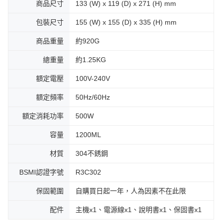
商品尺寸
133 (W) x 119 (D) x 271 (H) mm
包裝尺寸
155 (W) x 155 (D) x 335 (H) mm
商品重量
約920G
總重量
約1.25KG
額定電壓
100V-240V
額定頻率
50Hz/60Hz
額定消耗功率
500W
容量
1200ML
材質
304不銹鋼
BSMI認證字號
R3C302
保固範圍
自購買日起一年，人為因素不在此限
配件
主機x1、電源線x1、說明書x1、保固書x1