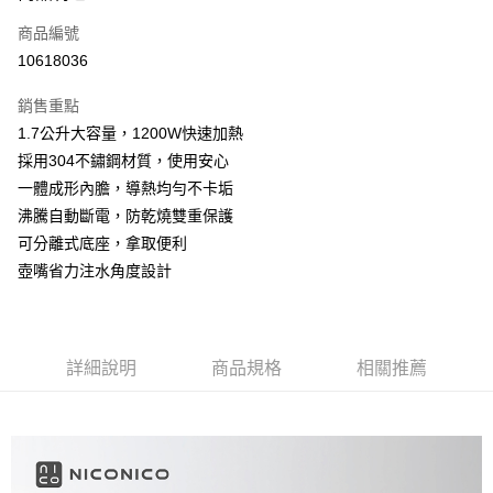
合作金庫商業銀行
第一商業銀行
超商取貨付款
商品編號
華南商業銀行
彰化商業銀行
10618036
LINE Pay
上海商業儲蓄銀行
台北富邦商業銀行
國泰世華商業銀行
兆豐國際商業銀行
銷售重點
Apple Pay
臺灣中小企業銀行
台中商業銀行
1.7公升大容量，1200W快速加熱
匯豐（台灣）商業銀行
華泰商業銀行
街口支付
採用304不鏽鋼材質，使用安心
聯邦商業銀行
遠東國際商業銀行
元大商業銀行
永豐商業銀行
一體成形內膽，導熱均勻不卡垢
悠遊付
玉山商業銀行
星展（台灣）商業銀行
沸騰自動斷電，防乾燒雙重保護
台新國際商業銀行
中國信託商業銀行
AFTEE先享後付
可分離式底座，拿取便利
台灣樂天信用卡公司
相關說明
壺嘴省力注水角度設計
【關於「AFTEE先享後付」】
ATM付款
AFTEE先享後付是「在收到商品之後才付款」的支付方式。 讓您購物簡單
便利好安心！
貨到付款
１．簡單：不需註冊會員、不需綁卡、不需儲值。
２．便利：只要手機號碼，簡訊認證，即可結帳。
詳細說明
商品規格
相關推薦
３．安心：先確認商品／服務後，再付款。
運送方式
【「AFTEE先享後付」結帳流程】
全家取貨付款
１．於結帳方式選擇「AFTEE先享後付」後，將跳轉至「AFTEE先享後付」
每筆NT$60，滿NT$690(含以上)免運費
結帳頁面，進行簡訊認證並確認金額後，即可完成結帳。
２．訂單成立數日內，您將收到繳費通知簡訊。