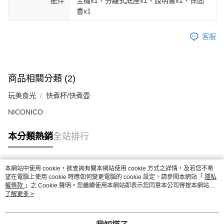
配件
主機x1、分離式底座x1、說明書x1、保固
書x1
客服
商品相關分類 (2)
玩美食光
快煮杯/快煮壺
NICONICO
本分類熱銷
全站排行
本網站中使用 cookie，欲查詢有關本網站使用 cookie 方式之詳情，及若您不希
熱門標籤
望在電腦上使用 cookie 時應如何變更電腦的 cookie 設定，請參閱本網站「
隱私
權條款
」之 Cookie 聲明。您繼續使用本網站即表示您同意本公司得按本網站使
用條款之 Cookie 聲明使用 cookie。
了解更多 >