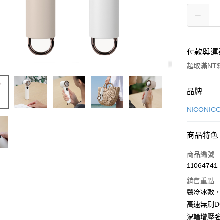
付款與運
超取滿NT$
付款方式
品牌
信用卡一
NICONIC
信用卡分
商品特色
3 期 
商品編號
合作金
超商取貨
11064741
華南商
LINE Pay
上海商
銷售重點
國泰世
製冷冰敷
Apple Pay
臺灣中
高速無刷D
匯豐（
街口支付
渦輪增壓