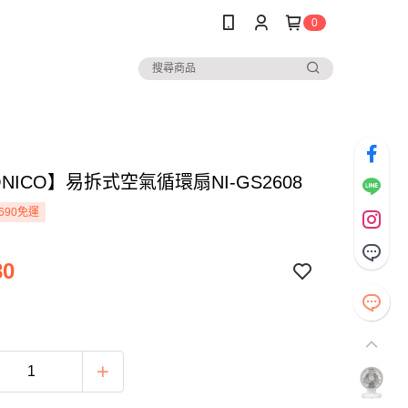
0
ONICO】易拆式空氣循環扇NI-GS2608
690免運
80