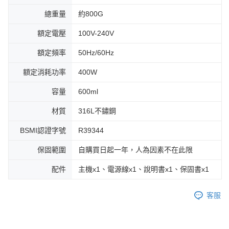
總重量
約800G
額定電壓
100V-240V
額定頻率
50Hz/60Hz
額定消耗功率
400W
容量
600ml
材質
316L不鏽鋼
BSMI認證字號
R39344
保固範圍
自購買日起一年，人為因素不在此限
配件
主機x1、電源線x1、說明書x1、保固書x1
客服