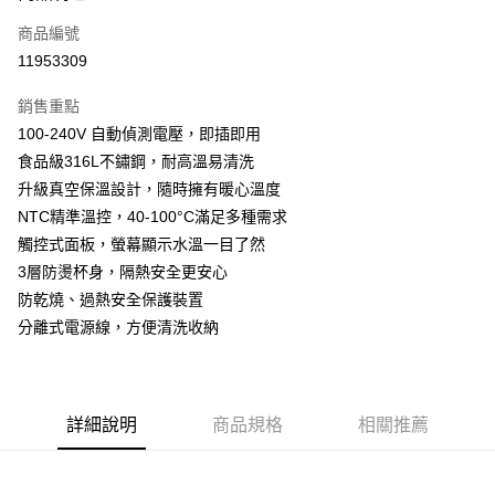
合作金庫商業銀行
第一商業銀行
超商取貨付款
商品編號
華南商業銀行
彰化商業銀行
11953309
LINE Pay
上海商業儲蓄銀行
台北富邦商業銀行
國泰世華商業銀行
兆豐國際商業銀行
銷售重點
Apple Pay
臺灣中小企業銀行
台中商業銀行
100-240V 自動偵測電壓，即插即用
匯豐（台灣）商業銀行
華泰商業銀行
街口支付
食品級316L不鏽鋼，耐高溫易清洗
聯邦商業銀行
遠東國際商業銀行
元大商業銀行
永豐商業銀行
升級真空保溫設計，隨時擁有暖心溫度
悠遊付
玉山商業銀行
星展（台灣）商業銀行
NTC精準溫控，40-100°C滿足多種需求
台新國際商業銀行
中國信託商業銀行
AFTEE先享後付
觸控式面板，螢幕顯示水溫一目了然
台灣樂天信用卡公司
相關說明
3層防燙杯身，隔熱安全更安心
【關於「AFTEE先享後付」】
防乾燒、過熱安全保護裝置
ATM付款
AFTEE先享後付是「在收到商品之後才付款」的支付方式。 讓您購物簡單
分離式電源線，方便清洗收納
便利好安心！
貨到付款
１．簡單：不需註冊會員、不需綁卡、不需儲值。
２．便利：只要手機號碼，簡訊認證，即可結帳。
３．安心：先確認商品／服務後，再付款。
運送方式
詳細說明
商品規格
相關推薦
【「AFTEE先享後付」結帳流程】
全家取貨付款
１．於結帳方式選擇「AFTEE先享後付」後，將跳轉至「AFTEE先享後付」
每筆NT$60，滿NT$690(含以上)免運費
結帳頁面，進行簡訊認證並確認金額後，即可完成結帳。
２．訂單成立數日內，您將收到繳費通知簡訊。