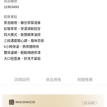
超商取貨付款
商品編號
華南商業銀行
彰化商業銀行
11953493
LINE Pay
上海商業儲蓄銀行
台北富邦商業銀行
國泰世華商業銀行
兆豐國際商業銀行
銷售重點
Apple Pay
臺灣中小企業銀行
台中商業銀行
蒸泡兩用，鎖住茶葉清香
匯豐（台灣）商業銀行
華泰商業銀行
街口支付
虹吸萃茶，茶湯清新回甘
聯邦商業銀行
遠東國際商業銀行
元大商業銀行
永豐商業銀行
四大模式，智慧精準溫控
悠遊付
玉山商業銀行
星展（台灣）商業銀行
三段濃度隨心調，風味百搭
台新國際商業銀行
中國信託商業銀行
AFTEE先享後付
6小時保溫，熱茶隨時有
台灣樂天信用卡公司
相關說明
雙效濾網，輕鬆隔絕茶渣
【關於「AFTEE先享後付」】
大口徑壺身，好洗不留垢
ATM付款
AFTEE先享後付是「在收到商品之後才付款」的支付方式。 讓您購物簡單
便利好安心！
貨到付款
１．簡單：不需註冊會員、不需綁卡、不需儲值。
２．便利：只要手機號碼，簡訊認證，即可結帳。
３．安心：先確認商品／服務後，再付款。
詳細說明
商品規格
相關推薦
運送方式
【「AFTEE先享後付」結帳流程】
全家取貨付款
１．於結帳方式選擇「AFTEE先享後付」後，將跳轉至「AFTEE先享後付」
每筆NT$60，滿NT$690(含以上)免運費
結帳頁面，進行簡訊認證並確認金額後，即可完成結帳。
２．訂單成立數日內，您將收到繳費通知簡訊。
全家
３．收到繳費通知簡訊後14天內，點擊此簡訊中的連結，可透過四大超商／