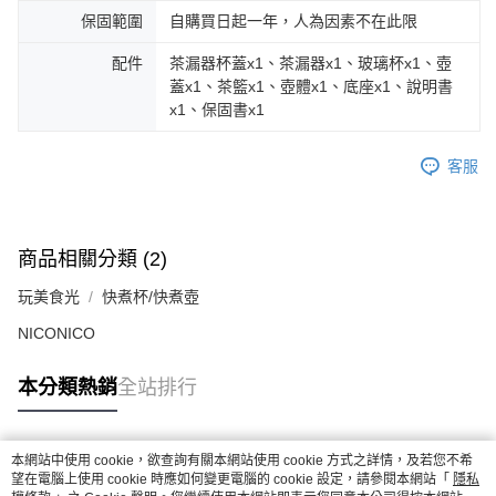
保固範圍
自購買日起一年，人為因素不在此限
配件
茶漏器杯蓋x1、茶漏器x1、玻璃杯x1、壺
蓋x1、茶籃x1、壺體x1、底座x1、說明書
x1、保固書x1
客服
商品相關分類 (2)
玩美食光
快煮杯/快煮壺
NICONICO
本分類熱銷
全站排行
本網站中使用 cookie，欲查詢有關本網站使用 cookie 方式之詳情，及若您不希
熱門標籤
望在電腦上使用 cookie 時應如何變更電腦的 cookie 設定，請參閱本網站「
隱私