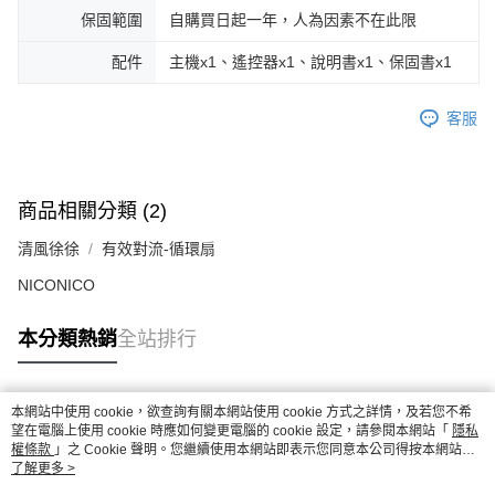
保固範圍
自購買日起一年，人為因素不在此限
配件
主機x1、遙控器x1、說明書x1、保固書x1
客服
商品相關分類 (2)
清風徐徐
有效對流-循環扇
NICONICO
本分類熱銷
全站排行
本網站中使用 cookie，欲查詢有關本網站使用 cookie 方式之詳情，及若您不希
熱門標籤
望在電腦上使用 cookie 時應如何變更電腦的 cookie 設定，請參閱本網站「
隱私
權條款
」之 Cookie 聲明。您繼續使用本網站即表示您同意本公司得按本網站使
用條款之 Cookie 聲明使用 cookie。
了解更多 >