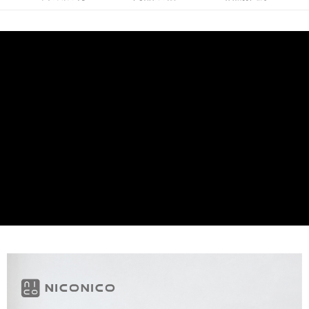
２．訂單成立數日內，您將收到繳費通知簡訊。
貨到付款
３．收到繳費通知簡訊後14天內，點擊此簡訊中的連結，可透過四大超商／
ATM／網路銀行／等多元方式進行付款，方視為交易完成。
每筆NT$150，滿NT$1,500(含以上)免運費
※ 請注意：結帳手續完成當下不需立刻繳費，但若您需要取消訂單，請聯絡
購買商品的店家。未經商家同意取消之訂單仍視為有效，需透過AFTEE先享
後付繳納相關費用。
※ 交易是否成功請以「AFTEE先享後付 」之結帳頁面顯示為準，若有關於
是否繳費成功／繳費後需取消欲退款等相關疑問，請聯繫「AFTEE先享後付
客戶支援中心」
https://netprotections.freshdesk.com/support/home
【注意事項】
１．透過由恩沛科技股份有限公司提供之「AFTEE先享後付」服務完成之交
易，需依本服務之必要範圍內提供個人資料，並將交易相關給付款項請求債
權轉讓予恩沛科技股份有限公司。
２．關於個人資料處理事宜，請瀏覽以下網址：
https://aftee.tw/terms/#terms3
３．未成年的使用者請事先徵得法定代理人或監護人之同意方可使用
「AFTEE先享後付」，若未經同意申辦者引起之損失，本公司不負相關責
任。
４．使用「AFTEE先享後付」時，將依據個別帳號之用戶狀況，依本公司即
時審查核予不同之上限額度；若仍有額度不足之情形，本公司將視審查結果
請求用戶進行身份認證。
５．嚴禁一人註冊多個帳號或使用他人資訊註冊。若發現惡意使用之情形，
恩沛科技股份有限公司將有權停止該用戶之使用額度並採取法律行動。