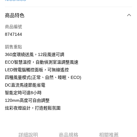
信用卡分期付款
3 期 0 利率 每期
NT$660
21家銀行
商品特色
合作金庫商業銀行
第一商業銀行
LINE Pay
商品編號
華南商業銀行
彰化商業銀行
8747144
Apple Pay
上海商業儲蓄銀行
台北富邦商業銀行
國泰世華商業銀行
兆豐國際商業銀行
銷售重點
街口支付
臺灣中小企業銀行
台中商業銀行
360度環繞送風，12段風速可調
匯豐（台灣）商業銀行
華泰商業銀行
悠遊付
ECO智慧溫控，自動偵測室溫調整風速
聯邦商業銀行
遠東國際商業銀行
元大商業銀行
永豐商業銀行
LED微電腦觸控面板，可無線遙控
AFTEE先享後付
玉山商業銀行
星展（台灣）商業銀行
四種風量模式(正常、自然、睡眠、ECO)
相關說明
台新國際商業銀行
中國信託商業銀行
DC直流馬達節能省電
【關於「AFTEE先享後付」】
台灣樂天信用卡公司
ATM付款
AFTEE先享後付是「在收到商品之後才付款」的支付方式。 讓您購物簡單
智能定時可達8小時
便利好安心！
120mm高度可自由調整
貨到付款
１．簡單：不需註冊會員、不需綁卡、不需儲值。
２．便利：只要手機號碼，簡訊認證，即可結帳。
炫彩夜燈設計，打造輕鬆氛圍
３．安心：先確認商品／服務後，再付款。
運送方式
【「AFTEE先享後付」結帳流程】
宅配
１．於結帳方式選擇「AFTEE先享後付」後，將跳轉至「AFTEE先享後付」
每筆NT$150，滿NT$690(含以上)免運費
詳細說明
商品規格
相關推薦
結帳頁面，進行簡訊認證並確認金額後，即可完成結帳。