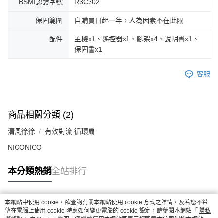
BSMI認證字號
R3C302
保固範圍
自購買日起一年，人為因素不在此限
配件
主機x1、遙控器x1、腳架x4、說明書x1、
保固書x1
客服
商品相關分類 (2)
清風徐徐
有效對流-循環扇
NICONICO
本分類熱銷
全站排行
本網站中使用 cookie，欲查詢有關本網站使用 cookie 方式之詳情，及若您不希
熱門標籤
望在電腦上使用 cookie 時應如何變更電腦的 cookie 設定，請參閱本網站「
隱私