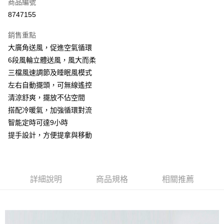
LINE Pay
商品編號
華南商業銀行
彰化商業銀行
8747155
Apple Pay
上海商業儲蓄銀行
台北富邦商業銀行
國泰世華商業銀行
兆豐國際商業銀行
銷售重點
街口支付
臺灣中小企業銀行
台中商業銀行
大廣角送風，促進空氣循環
匯豐（台灣）商業銀行
華泰商業銀行
悠遊付
6段風輪立體送風，風大而柔
聯邦商業銀行
遠東國際商業銀行
元大商業銀行
永豐商業銀行
三檔風速調節及睡眠風模式
AFTEE先享後付
玉山商業銀行
星展（台灣）商業銀行
左右自動擺頭，可無線遙控
相關說明
台新國際商業銀行
中國信託商業銀行
清涼舒爽，擺放不佔空間
【關於「AFTEE先享後付」】
台灣樂天信用卡公司
ATM付款
AFTEE先享後付是「在收到商品之後才付款」的支付方式。 讓您購物簡單
搭配冷暖氣，加強循環對流
便利好安心！
智能定時可達9小時
貨到付款
１．簡單：不需註冊會員、不需綁卡、不需儲值。
２．便利：只要手機號碼，簡訊認證，即可結帳。
提手設計，方便提拿與移動
３．安心：先確認商品／服務後，再付款。
運送方式
【「AFTEE先享後付」結帳流程】
宅配
１．於結帳方式選擇「AFTEE先享後付」後，將跳轉至「AFTEE先享後付」
每筆NT$150，滿NT$690(含以上)免運費
詳細說明
商品規格
相關推薦
結帳頁面，進行簡訊認證並確認金額後，即可完成結帳。
２．訂單成立數日內，您將收到繳費通知簡訊。
貨到付款
３．收到繳費通知簡訊後14天內，點擊此簡訊中的連結，可透過四大超商／
ATM／網路銀行／等多元方式進行付款，方視為交易完成。
每筆NT$150，滿NT$1,500(含以上)免運費
※ 請注意：結帳手續完成當下不需立刻繳費，但若您需要取消訂單，請聯絡