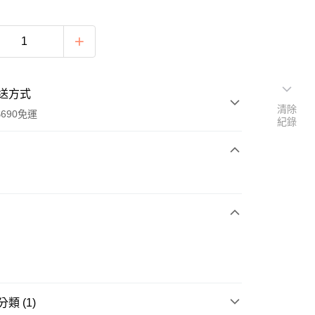
送方式
清除
690免運
紀錄
次付款
期付款
0 利率 每期
NT$66
21家銀行
庫商業銀行
第一商業銀行
付款
業銀行
彰化商業銀行
業儲蓄銀行
台北富邦商業銀行
華商業銀行
兆豐國際商業銀行
類 (1)
小企業銀行
台中商業銀行