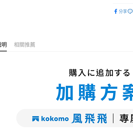
匯豐（
街口支付
配件區
聯邦商
分享
元大商
悠遊付
玉山商
台新國
AFTEE先
台灣樂
相關說明
【關於「A
說明
相關推薦
ATM付款
AFTEE
便利好安
貨到付款
１．簡單
２．便利
３．安心
運送方式
【「AFT
１．於結帳
全家取貨
付」結帳
每筆NT$6
２．訂單
３．收到繳
／ATM／
全家
※ 請注意
每筆NT$6
絡購買商品
先享後付
7-11取貨
※ 交易是
是否繳費成
每筆NT$6