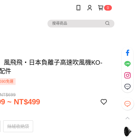
0
】風飛飛・日本負離子高速吹風機KO-
5配件
690免運
 NT$699
9 ~ NT$499
絲絨收納袋