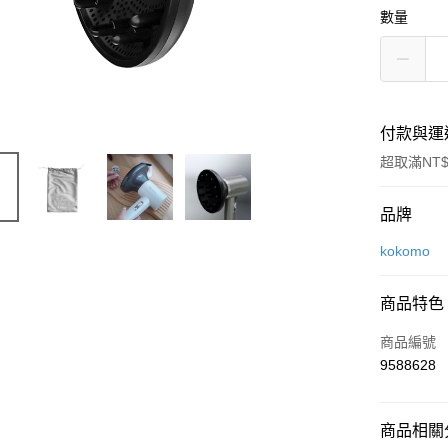
數量
付款與運
超取滿NT$
付款方式
品牌
信用卡一
kokomo
信用卡分
商品特色
3 期 
商品編號
合作金
超商取貨
9588628
華南商
LINE Pay
上海商
國泰世
商品相關分
Apple Pay
臺灣中