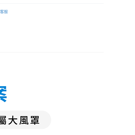
台灣）商業銀行
華泰商業銀行
業銀行
遠東國際商業銀行
客服
業銀行
永豐商業銀行
業銀行
星展（台灣）商業銀行
際商業銀行
中國信託商業銀行
享後付
天信用卡公司
FTEE先享後付」】
先享後付是「在收到商品之後才付款」的支付方式。 讓您購物簡單
心！
：不需註冊會員、不需綁卡、不需儲值。
：只要手機號碼，簡訊認證，即可結帳。
：先確認商品／服務後，再付款。
EE先享後付」結帳流程】
方式選擇「AFTEE先享後付」後，將跳轉至「AFTEE先享後
付款
頁面，進行簡訊認證並確認金額後，即可完成結帳。
0，滿NT$690(含以上)免運費
成立數日內，您將收到繳費通知簡訊。
費通知簡訊後14天內，點擊此簡訊中的連結，可透過四大超商
網路銀行／等多元方式進行付款，方視為交易完成。
：結帳手續完成當下不需立刻繳費，但若您需要取消訂單，請聯
0，滿NT$690(含以上)免運費
的店家。未經商家同意取消之訂單仍視為有效，需透過AFTEE
繳納相關費用。
付款
否成功請以「AFTEE先享後付 」之結帳頁面顯示為準，若有關於
功／繳費後需取消欲退款等相關疑問，請聯繫「AFTEE先享後
0，滿NT$690(含以上)免運費