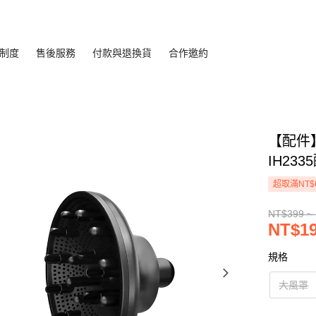
制度
售後服務
付款與退換貨
合作邀約
【配件
IH233
超取滿NT$
NT$399 ~
NT$19
規格
大風罩