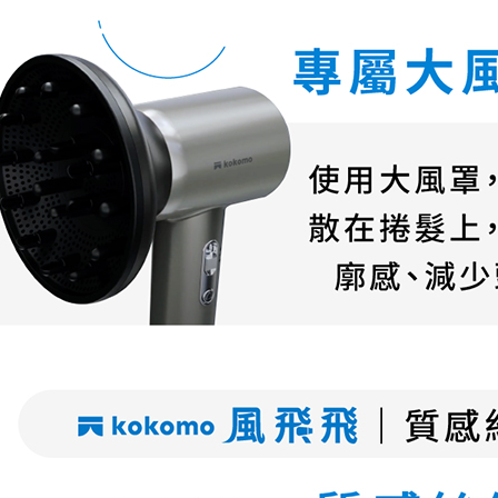
付客戶支
7-11
【注意事
每筆NT$6
１．透過由
交易，需
宅配
求債權轉
２．關於
每筆NT$1
https://aft
３．未成
貨到付款
「AFTE
每筆NT$1
任。
４．使用「
即時審查
結果請求
５．嚴禁
形，恩沛
動。