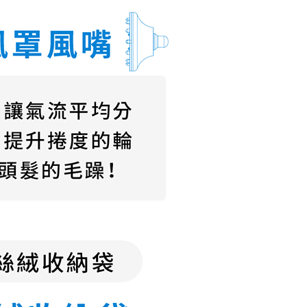
援中心」
https://netprotections.freshdesk.com/support/home
項】
0，滿NT$690(含以上)免運費
恩沛科技股份有限公司提供之「AFTEE先享後付」服務完成之
依本服務之必要範圍內提供個人資料，並將交易相關給付款項請
讓予恩沛科技股份有限公司。
個人資料處理事宜，請瀏覽以下網址：
50，滿NT$690(含以上)免運費
ee.tw/terms/#terms3
年的使用者請事先徵得法定代理人或監護人之同意方可使用
E先享後付」，若未經同意申辦者引起之損失，本公司不負相關責
50，滿NT$1,500(含以上)免運費
AFTEE先享後付」時，將依據個別帳號之用戶狀況，依本公司
核予不同之上限額度；若仍有額度不足之情形，本公司將視審查
用戶進行身份認證。
一人註冊多個帳號或使用他人資訊註冊。若發現惡意使用之情
科技股份有限公司將有權停止該用戶之使用額度並採取法律行